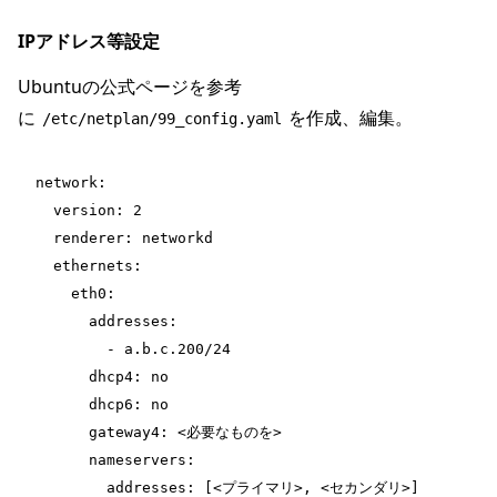
IPアドレス等設定
Ubuntuの公式ページを参考
に
を作成、編集。
/etc/netplan/99_config.yaml
network:
  version: 2
  renderer: networkd
  ethernets:
    eth0:
      addresses:
        - a.b.c.200/24
      dhcp4: no
      dhcp6: no
      gateway4: <必要なものを>
      nameservers:
        addresses: [<プライマリ>, <セカンダリ>]