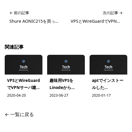
← 前の記事
次の記事 →
Shure AONIC215を買ってSE425に換装した感想
VPSとWireGuardでVPNサーバ建ててついでにIPv4オンリーな環境からv6で外に出るやつ
関連記事
VPSとWireGuard
趣味用VPSを
aptでインストー
でVPNサーバ建
Linodeから
ルした
ててついでに
Webarena
prometheusのオ
2020-04-20
2023-06-27
2020-01-17
IPv4オンリーな
Indigoに移した
プションを変える
環境からv6で外
← 一覧に戻る
に出るやつ