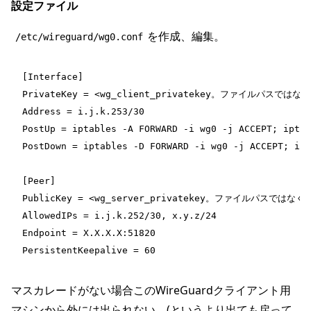
設定ファイル
を作成、編集。
/etc/wireguard/wg0.conf
[Interface]
PrivateKey = <wg_client_privatekey。ファイルパスではな
Address = i.j.k.253/30
PostUp = iptables -A FORWARD -i wg0 -j ACCEPT; iptab
PostDown = iptables -D FORWARD -i wg0 -j ACCEPT; ipt
[Peer]
PublicKey = <wg_server_privatekey。ファイルパスではなく
AllowedIPs = i.j.k.252/30, x.y.z/24
Endpoint = X.X.X.X:51820
PersistentKeepalive = 60
マスカレードがない場合このWireGuardクライアント用
マシンから外には出られない。(というより出ても戻って