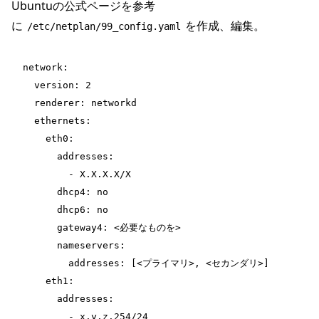
Ubuntuの公式ページを参考
に
を作成、編集。
/etc/netplan/99_config.yaml
network:
  version: 2
  renderer: networkd
  ethernets:
    eth0:
      addresses:
        - X.X.X.X/X
      dhcp4: no
      dhcp6: no
      gateway4: <必要なものを>
      nameservers:
        addresses: [<プライマリ>, <セカンダリ>]
    eth1:
      addresses:
        - x.y.z.254/24