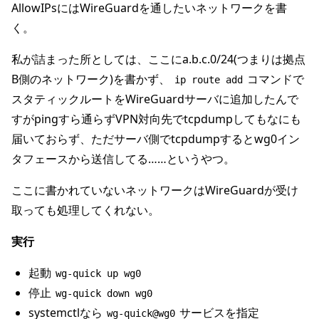
AllowIPsにはWireGuardを通したいネットワークを書
く。
私が詰まった所としては、ここにa.b.c.0/24(つまりは拠点
B側のネットワーク)を書かず、
コマンドで
ip route add
スタティックルートをWireGuardサーバに追加したんで
すがpingすら通らずVPN対向先でtcpdumpしてもなにも
届いておらず、ただサーバ側でtcpdumpするとwg0イン
タフェースから送信してる……というやつ。
ここに書かれていないネットワークはWireGuardが受け
取っても処理してくれない。
実行
起動
wg-quick up wg0
停止
wg-quick down wg0
systemctlなら
サービスを指定
wg-quick@wg0