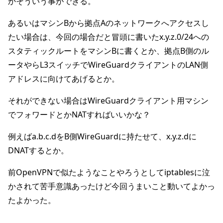
かそういう事ができる。
あるいはマシンBから拠点Aのネットワークへアクセスし
たい場合は、今回の場合だと冒頭に書いたx.y.z.0/24への
スタティックルートをマシンBに書くとか、拠点B側のル
ータやらL3スイッチでWireGuardクライアントのLAN側
アドレスに向けてあげるとか。
それができない場合はWireGuardクライアント用マシン
でフォワードとかNATすればいいかな？
例えばa.b.c.dをB側WireGuardに持たせて、x.y.z.dに
DNATするとか。
前OpenVPNで似たようなことやろうとしてiptablesに泣
かされて苦手意識あったけど今回うまいこと動いてよかっ
たよかった。