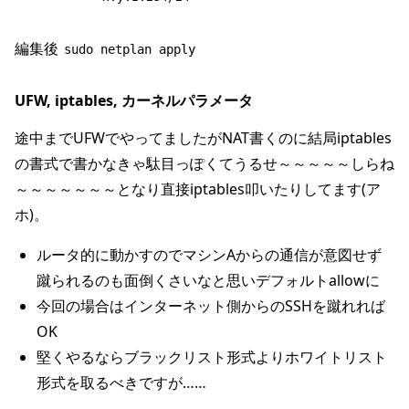
編集後
sudo netplan apply
UFW, iptables, カーネルパラメータ
途中までUFWでやってましたがNAT書くのに結局iptables
の書式で書かなきゃ駄目っぽくてうるせ～～～～～しらね
～～～～～～～となり直接iptables叩いたりしてます(ア
ホ)。
ルータ的に動かすのでマシンAからの通信が意図せず
蹴られるのも面倒くさいなと思いデフォルトallowに
今回の場合はインターネット側からのSSHを蹴れれば
OK
堅くやるならブラックリスト形式よりホワイトリスト
形式を取るべきですが……