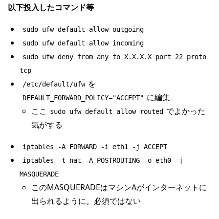
以下投入したコマンド等
sudo ufw default allow outgoing
sudo ufw default allow incoming
sudo ufw deny from any to X.X.X.X port 22 proto
tcp
を
/etc/default/ufw
に編集
DEFAULT_FORWARD_POLICY="ACCEPT"
ここ
でよかった
sudo ufw default allow routed
気がする
iptables -A FORWARD -i eth1 -j ACCEPT
iptables -t nat -A POSTROUTING -o eth0 -j
MASQUERADE
このMASQUERADEはマシンAがインターネットに
出られるように。必須ではない