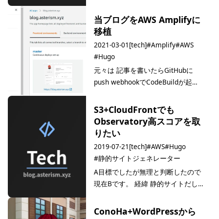
Mastodonで書いてもまとまんねー
しなーと思って書き始めた次第。
当ブログをAWS Amplifyに
(この記事がまとまっているとは言
移植
っていない) 結論 このままバージョ
2021-03-01
[tech]
#Amplify
#AWS
ン固定してHugo使い続けるか、あ
#Hugo
るいは構成考…
元々は 記事を書いたらGitHubに
push webhookでCodeBuildが起動
サイトをビルドしてS3に転送
CloudFrontのキャッシュ削除 セキ
S3+CloudFrontでも
ュリティ用のHTTPヘッダ追加の為
Observatory高スコアを取
にLambda@Edgeも使用 という構
りたい
成だっ…
2019-07-21
[tech]
#AWS
#Hugo
#静的サイトジェネレーター
A目標でしたが無理と判断したので
現在Bです。 経緯 静的サイトだし
CDN通してるしでPageSpeed
Insightsだと80後半100出る SSLは
ConoHa+WordPressから
CDN任せで十分 じゃ残りは？ で