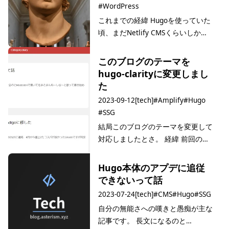
#WordPress
これまでの経緯 Hugoを使っていた
頃、まだNetlify CMSくらいしか個
人で小規模に安く使えるヘッドレス
CMSの選択肢が無かった覚えがあり
このブログのテーマを
ます。(strapiとかmicroCMSとかも
hugo-clarityに変更しまし
全然あったけど、まぁブログ用途レ
た
ベルで使うかって言…
2023-09-12
[tech]
#Amplify
#Hugo
#SSG
結局このブログのテーマを変更して
対応しましたとさ。 経緯 前回の記
事：Hugo本体のアプデに追従でき
ないって話 私はweb周りに疎いの
Hugo本体のアプデに追従
でhugoのテーマは他人産のを使い
できないって話
たい でもHugo本体のアプデ方針が
2023-07-24
[tech]
#CMS
#Hugo
#SSG
バカ 前衛的でテーマのメンテナン
自分の無能さへの嘆きと愚痴が主な
ス…
記事です。 長文になるのと