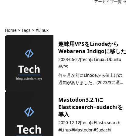
アーカイブ一覧 →
Home
>
Tags
>
#Linux
タグ: #Linux
趣味用VPSをLinodeから
Webarena Indigoに移した
2023-06-27
[tech]
#Linux
#Ubuntu
#VPS
何ヶ月か前にLinodeから値上げの
通知がありました。(2023/3に通
知、4月から値上げ) コスパが良か
ったLinodeですが円安でうーん…と
Mastodon3.2.1に
なっていたところに値上げの通知が
Elasticsearch+sudachiを
来たので、とりあえず高いインスタ
導入
ンスだけすぐ移してしまおうと思
2020-12-12
[tech]
#Elasticsearch
い…
#Linux
#Mastodon
#Sudachi