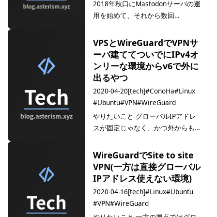
2018年秋口にMastodonサーバの運
用を始めて、それから数回
Elasticsearchを導入してはやめた
り、PGroongaを導入して検索にこ
VPSとWireGuardでVPNサ
っちを使うようにしてみたりとか
ーバ建ててついでにIPv4オ
色々やってましたが。 DBサーバの
ンリーな環境からv6で外に
リソース使用状況を見てた感じ…
出るやつ
2020-04-20
[tech]
#ConoHa
#Linux
#Ubuntu
#VPN
#WireGuard
やりたいこと グローバルIPアドレ
スが固定じゃなく、かつ外からも入
ってこれないそんな固定回線にいじ
められているのですが、その対策と
WireGuardでSite to site
か、ﾌﾘｰｳｨｰﾌｨｰに繋げざるを得ない
VPN(一方は直接グローバル
時暗号化だけでもする用だとか、あ
IPアドレス使えない環境)
るいはIPv4でしかインターネットに
2020-04-16
[tech]
#Linux
#Ubuntu
し…
#VPN
#WireGuard
やりたいこと 一方の拠点ではグロ