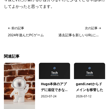
してよかったと思ってます。
← 前の記事
次の記事 →
2024年遊んだPCゲーム
過去記事を新しいURLにリダイレクト
関連記事
Hugo本体のアプ
gandi.netからド
デに追従できない
メインを移管した
って話
2023-07-24
2026-07-12