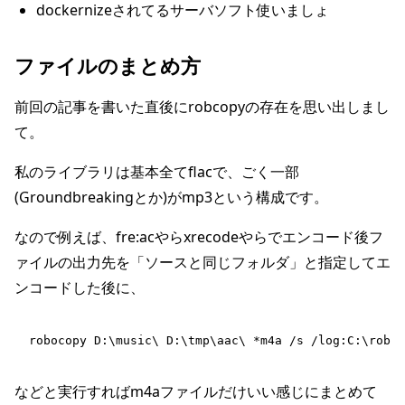
dockernizeされてるサーバソフト使いましょ
ファイルのまとめ方
前回の記事を書いた直後にrobcopyの存在を思い出しまし
て。
私のライブラリは基本全てflacで、ごく一部
(Groundbreakingとか)がmp3という構成です。
なので例えば、fre:acやらxrecodeやらでエンコード後フ
ァイルの出力先を「ソースと同じフォルダ」と指定してエ
ンコードした後に、
robocopy D:\music\ D:\tmp\aac\ *m4a /s /log:C:\roboc
などと実行すればm4aファイルだけいい感じにまとめて