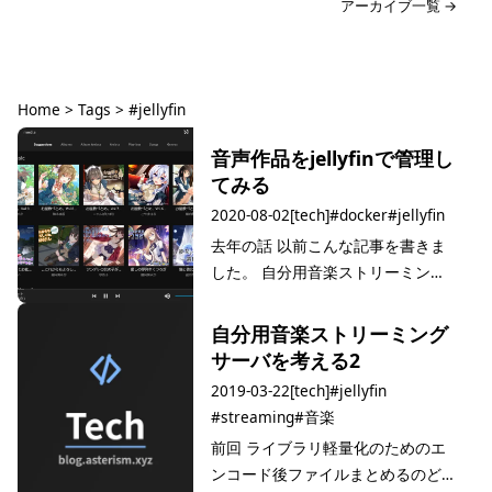
アーカイブ一覧 →
Home
>
Tags
>
#jellyfin
タグ: #jellyfin
音声作品をjellyfinで管理し
てみる
2020-08-02
[tech]
#docker
#jellyfin
去年の話 以前こんな記事を書きま
した。 自分用音楽ストリーミング
サーバを考える2 このときに建てた
サーバは結局、「jellyfinでは
自分用音楽ストリーミング
youtube musicみたいに事前ダウン
サーバを考える2
ロードしておいてアプリで聞く、み
2019-03-22
[tech]
#jellyfin
たいな事ができない」というのに…
#streaming
#音楽
前回 ライブラリ軽量化のためのエ
ンコード後ファイルまとめるのどう