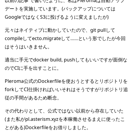
以前の記事
で書いたように、私はPleromaは自動アップ
デートを実施しています。(バックアップについては
GoogleではなくS3に投げるように変えましたが)
元々はネイティブに動かしていたので、git pullして
compileしてecto.migrateして……という形でしたが今回
はそうはいきません。
適当に手元でdocker build, pushしてもいいですが面倒な
のでCIに手を出すことに。
Pleroma公式のDockerfileを使おうとするとリポジトリを
forkしてCI仕掛ければいいそれはそうですがリポジトリ追
従の手間があるため断念。
その代わりとして、公式ではない以前から存在していた
(また私がpl.asterism.xyzを本稼働させるまえに使ったこ
とがある)Dockerfileをお借りしました。