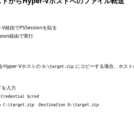
sゲストからHyper-Vホストへのファイル転送
V経由でPSSessionを貼る
ssion経由で実行
をHyper-Vホストの
にコピーする場合、ホストのP
D:\target.zip
ドを入力
-Credential $cred
h C:\target.zip -Destination D:\target.zip