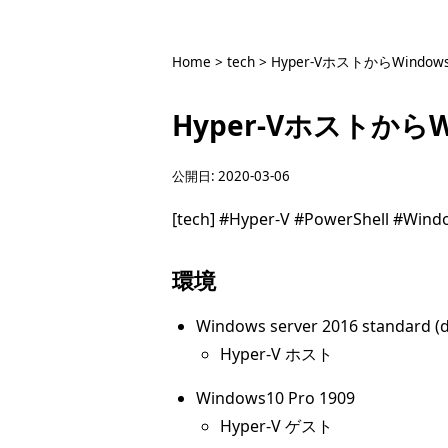
Home
>
tech
>
Hyper-VホストからWindo
Hyper-VホストからW
公開日:
2020-03-06
[tech]
#Hyper-V
#PowerShell
#Windo
環境
Windows server 2016 standard (d
Hyper-V ホスト
Windows10 Pro 1909
Hyper-V ゲスト