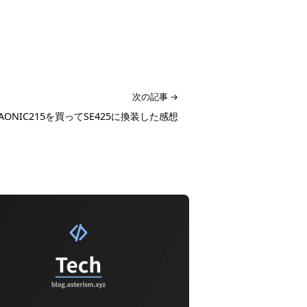
次の記事 →
e AONIC215を買ってSE425に換装した感想