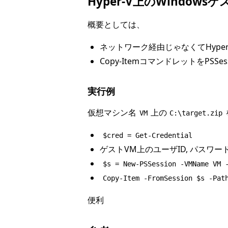
Hyper-V上のWindow
概要としては、
ネットワーク経由じゃなくてHyper-
Copy-ItemコマンドレットをPSSe
実行例
仮想マシン名
上の
VM
C:\target.zip
$cred = Get-Credential
ゲストVM上のユーザID, パスワー
$s = New-PSSession -VMName VM 
Copy-Item -FromSession $s -Pat
便利