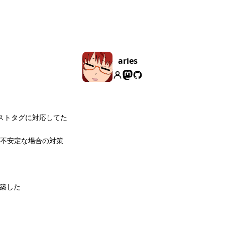
aries
ィストタグに対応してた
レイが不安定な場合の対策
構築した