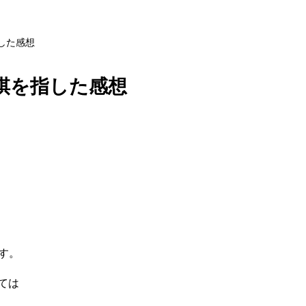
を指した感想
で将棋を指した感想
ます。
ては