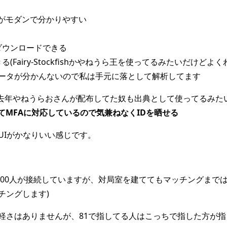
UIがモダンで分かりやすい
ダウンロードできる
Fairy-Stockfishかやねうら王を使ってるみたいだけどよく
ータが分かんないので私は手元に落として解析してます
去年やねうらおさんが配布してた奴も出典として使ってるみたい
違ってMFAに対応しているので気兼ねなくIDを晒せる
UIがかなりいい感じです。
100人が接続していますが、対局室を建ててもマッチングまでは
チングします)
軽さはありませんが、81で指してる人はこっちで指した方が