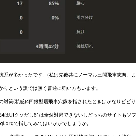
抗系が多かったです。(私は先後共にノーマル三間飛車志向。ま
かりという訳では無く普通に強い方もいます。
の対策(私感)4四銀型居飛車穴熊を指されたときはかなりビビ
24はUIクソだし81は全然対局できないしどっちのサイトもソ
gi.orgで指してみてはいかがでしょうか。