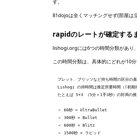
す。
81dojoは全くマッチングせず(部
rapidのレートが確定す
lishogi.orgには6つの時間分類が
この時間分類は、具体的にどれが10
ブレット、ブリッツなど持ち時間の区分の基
Lishogi の持時間は推定所要時間（(初期
たとえば 5+3 （5分＋1手3秒）の対局の推定所
＜ 60秒 = UltraBullet
＜ 300秒 = Bullet
＜ 600秒 = Blitz
＜ 1500秒 = ラピッド