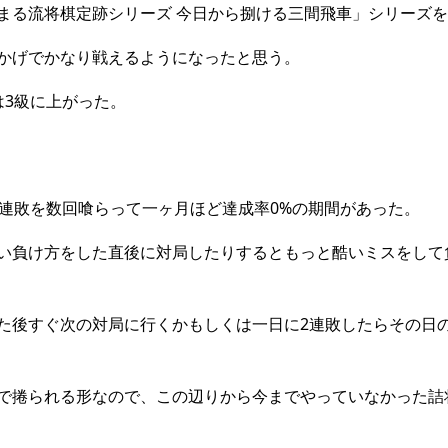
まる流将棋定跡シリーズ 今日から捌ける三間飛車」シリーズ
かげでかなり戦えるようになったと思う。
は3級に上がった。
の連敗を数回喰らって一ヶ月ほど達成率0%の期間があった。
い負け方をした直後に対局したりするともっと酷いミスをして
た後すぐ次の対局に行くかもしくは一日に2連敗したらその日
で捲られる形なので、この辺りから今までやっていなかった詰