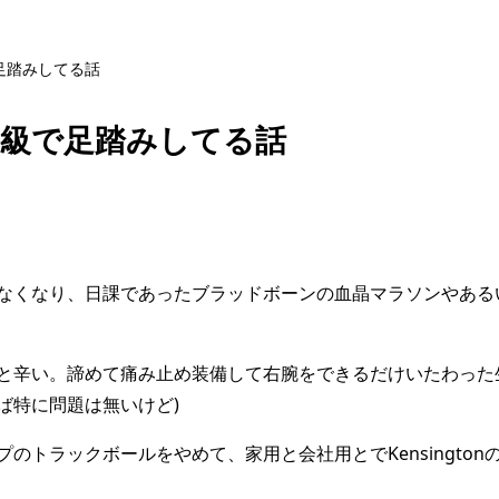
足踏みしてる話
3級で足踏みしてる話
なくなり、日課であったブラッドボーンの血晶マラソンやあるい
と辛い。諦めて痛み止め装備して右腕をできるだけいたわった
ば特に問題は無いけど)
トラックボールをやめて、家用と会社用とでKensingtonのEx