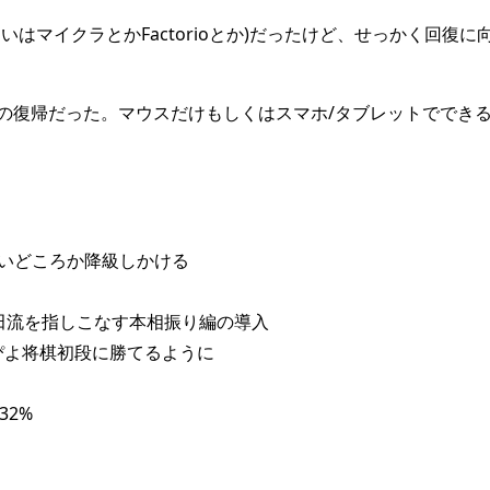
いはマイクラとかFactorioとか)だったけど、せっかく回復
の復帰だった。マウスだけもしくはスマホ/タブレットででき
いどころか降級しかける
 石田流を指しこなす本相振り編の導入
ぴよ将棋初段に勝てるように
32%