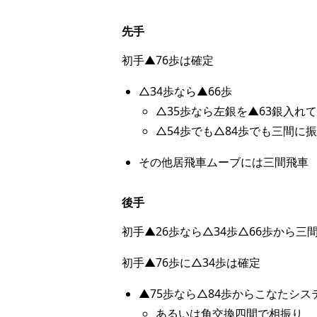
先手
初手▲76歩は確定
△34歩なら▲66歩
△35歩なら左銀を▲63銀入れ
△54歩でも△84歩でも三間に
その他居飛車ムーブには三間飛車
後手
初手▲26歩なら△34歩△66歩から三
初手▲76歩に△34歩は確定
▲75歩なら△84歩からこなたシス
あるいは角交換四間で相振り