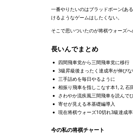
一番やりたいのはブラッドボーン(ある
けるようなゲームはしたくない。
そこで思いついたのが将棋ウォーズへ
長いんでまとめ
四間飛車党から三間飛車党に移行
3級昇級後まったく達成率が伸びな
三手詰めを毎日やるように
相振り飛車を指しこなす本1, 2,
さわやか流疾風三間飛車を読んで
寄せが見える本基礎編導入
現在将棋ウォーズ10切れ3級達成率
今の私の将棋チャート