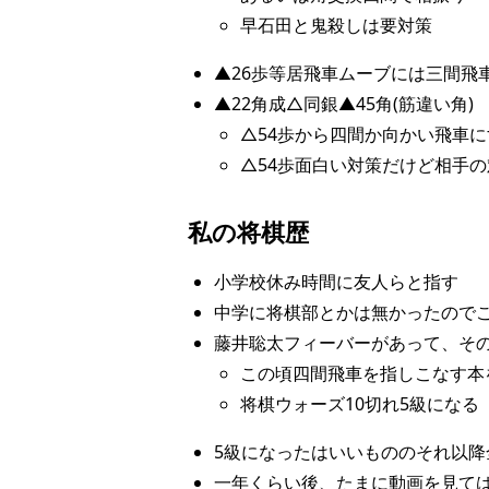
早石田と鬼殺しは要対策
▲26歩等居飛車ムーブには三間飛
▲22角成△同銀▲45角(筋違い角)
△54歩から四間か向かい飛車に
△54歩面白い対策だけど相手
私の将棋歴
小学校休み時間に友人らと指す
中学に将棋部とかは無かったので
藤井聡太フィーバーがあって、そ
この頃四間飛車を指しこなす本
将棋ウォーズ10切れ5級になる
5級になったはいいもののそれ以
一年くらい後、たまに動画を見て