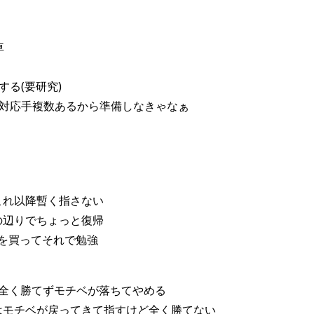
車
する(要研究)
の対応手複数あるから準備しなきゃなぁ
これ以降暫く指さない
の辺りでちょっと復帰
を買ってそれで勉強
降全く勝てずモチベが落ちてやめる
はモチベが戻ってきて指すけど全く勝てない