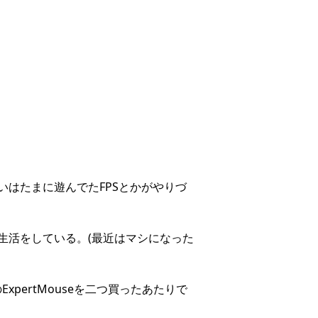
はたまに遊んでたFPSとかがやりづ
生活をしている。(最近はマシになった
pertMouseを二つ買ったあたりで