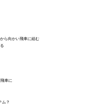
てから向かい飛車に組む
振る
間飛車に
テム？