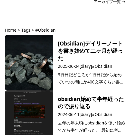
アーカイブ一覧 →
Home
>
Tags
>
#Obsidian
タグ: #Obsidian
[Obsidian]デイリーノート
を書き始めて二ヶ月が経っ
た
2025-06-04
[diary]
#Obsidian
3行日記どころか1行日記から始め
ていつの間にか400文字くらい書く
ようになった話。 経緯 今年の冬
(121月くらい)は例年以上に生活が
obsidian始めて半年経った
終わり散らかしていた。 寝付きは
ので振り返る
悪いわ飯は疎らだわ酒の量増えるわ
2024-06-11
[diary]
#Obsidian
家事の頻度超低いわで何をするにも
去年の年末頃にobsidianを使い始め
余計にやる…
てから半年が経った。 最初に考え