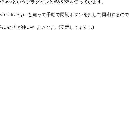
y SaveというプラグインとAWS S3を使っています。
osted-livesyncと違って手動で同期ボタンを押して同期する
らいの方が使いやすいです。(安定してますし)