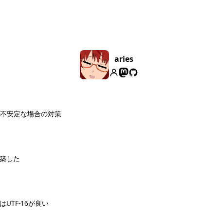
aries
レイが不安定な場合の対策
構築した
換はUTF-16が良い