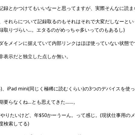
記録とかつけてもいいなーと思ってますが、実際そんなに読ま
、それらについて記録取るのもそれはそれで大変だしなーとい
録取りづらい…。エタるのがめっちゃ多いってのもあるし)
ダをメインに据えていて内部リンクはほぼ使っていない状態で
非表示だと独立した点しか無い。
い)、iPad mini(同じく極稀に読むくらい)の3つのデバイスを
期要らなくね…とも思えてきた……。
てやりたいけど、年$50かーうーん。って感じ。(現状仕事用のメ
度検索してる)