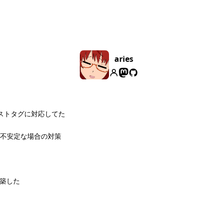
aries
ィストタグに対応してた
レイが不安定な場合の対策
構築した