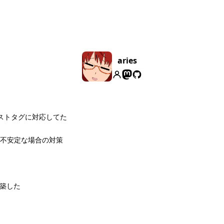
aries
ィストタグに対応してた
レイが不安定な場合の対策
構築した