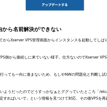
内から名前解決ができない
らXserver VPS管理画面からインスタンスを起動してし
らVPS側から接続しに来ていない様子。仕方ないのでXserver 
nし直しなどを行っても一向に進まないため、もしやNWの問題化と判断し試し
ていないようだったのでどうすっかなぁとググっていたところ「/etc/syste
定すればいいで」という情報を見つけて対応、その後VPSを再起動