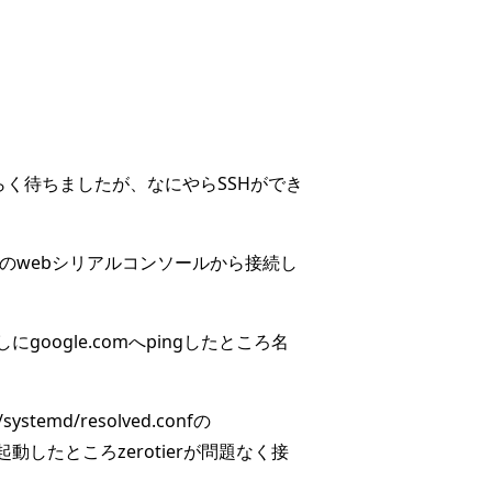
ばらく待ちましたが、なにやらSSHができ
VPSのwebシリアルコンソールから接続し
にgoogle.comへpingしたところ名
md/resolved.confの
したところzerotierが問題なく接