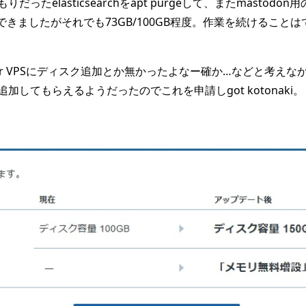
たelasticsearchをapt purgeして、またmastod
空きはできましたがそれでも73GB/100GB程度。作業を続ける
ver VPSにディスク追加とか無かったよなー確か…などと考え
してもらえるようだったのでこれを申請しgot kotonaki。