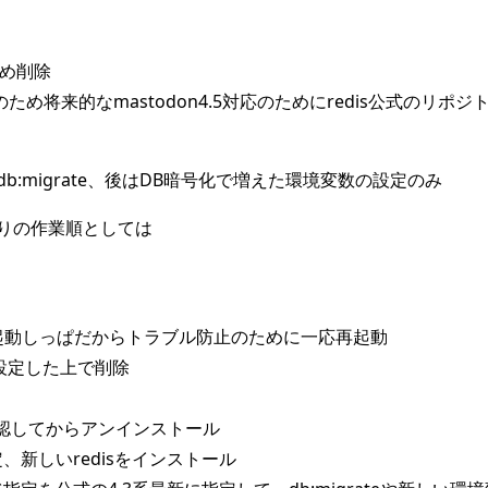
るため削除
と6.0系のため将来的なmastodon4.5対応のためにredis公式の
:migrate、後はDB暗号化で増えた環境変数の設定のみ
りの作業順としては
起動しっぱだからトラブル防止のために一応再起動
態に設定した上で削除
確認してからアンインストール
定、新しいredisをインストール