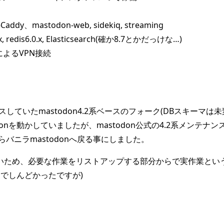
、mastodon-web, sidekiq, streaming
redis6.0.x, Elasticsearch(確か8.7とかだっけな…)
rによるVPN接続
ンスしていたmastodon4.2系ベースのフォーク(DBスキー
o/mastodonを動かしていましたが、mastodon公式の4.2系
バニラmastodonへ戻る事にしました。
.04と古いため、必要な作業をリストアップする部分からで実作業
でしんどかったですが)