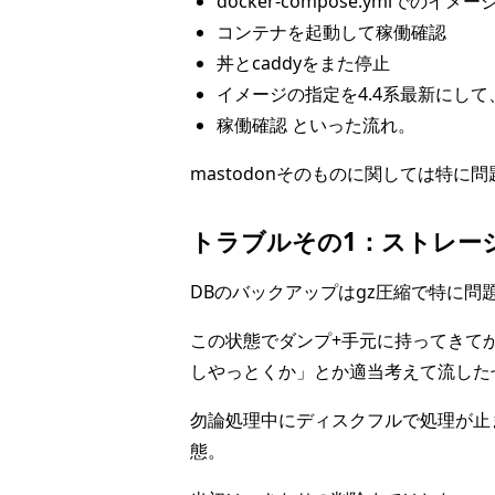
docker-compose.ymlでの
コンテナを起動して稼働確認
丼とcaddyをまた停止
イメージの指定を4.4系最新にして、db
稼働確認 といった流れ。
mastodonそのものに関しては特
トラブルその1：ストレージ
DBのバックアップはgz圧縮で特に問題
この状態でダンプ+手元に持ってきてか
しやっとくか」とか適当考えて流した
勿論処理中にディスクフルで処理が止
態。