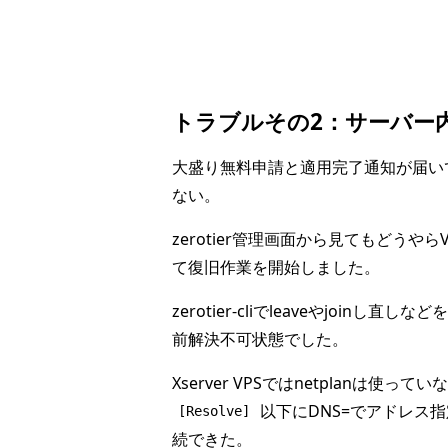
トラブルその2：サーバー
大盛り無料申請と適用完了通知が届いてか
ない。
zerotier管理画面から見てもどうや
て復旧作業を開始しました。
zerotier-cliでleaveやjoi
前解決不可状態でした。
Xserver VPSではnetplanは使っ
以下にDNS=でアドレス指
[Resolve]
続できた。