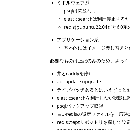
ミドルウェア系
psqlは問題なし
elasticsearchは利用停止す
redisはubuntu22.04だ
アプリケーション系
基本的にはイメージ差し替えとdb
必要なものは上記のみのため、ざっく
丼とcaddyを停止
apt update upgrade
ライブパッチあるとはいえずっと
elasticsearchを利用しない状
psqlバックアップ取得
古いredisの設定ファイルを一応
redisのaptリポジトリを探して設