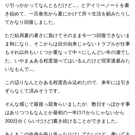
り引っかかってなんともだけど…」とデイリーノートを書
き始めて、一旦春先から夏にかけて所々生活を顧みたりし
てかなり回復しました。
ただ結局夏の暑さに負けてそのまま今一つ回復できないま
ま秋になり、そこからは自分由来じゃないトラブルが仕事
もそれ以外もいくつか重なって中々にしんどい年の瀬でし
た。いやまぁある程度遊べてはいるんだけど現実逃避みた
いなもんで…。
この辺りなんとかある程度呑み込めたので、来年には引き
ずらなくて済みそうです。
そんな感じで最後っ屁食らいましたが、数日すっぽかす事
はありつつもなんとか最初の一年(1/1からじゃないから
300日分くらいだけど)書き続けることができました。
あんまこの中身を振り返ったりはしてないけど、書いてる