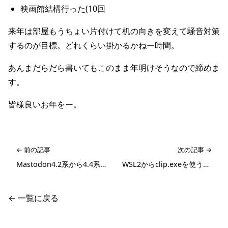
映画館結構行った(10回
来年は部屋もうちょい片付けて机の向きを変えて騒音対策
するのが目標。どれくらい掛かるかねー時間。
あんまだらだら書いてもこのまま年明けそうなので締めま
す。
皆様良いお年をー。
← 前の記事
次の記事 →
Mastodon4.2系から4.4系へのアップデート
WSL2からclip.exeを使う時iconvでの変換はUTF-16が良い
← 一覧に戻る