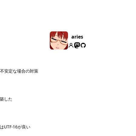
aries
レイが不安定な場合の対策
構築した
換はUTF-16が良い