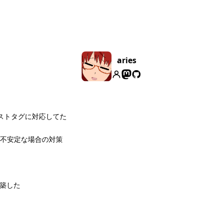
aries
ィストタグに対応してた
レイが不安定な場合の対策
構築した