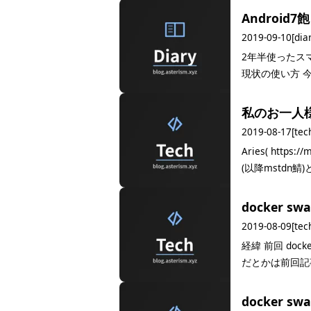
Androi
2019-09-10
[dia
2年半使ったス
現状の使い方 今
私のお一人様
2019-08-17
[tec
Aries( https
(以降mstdn鯖
docker 
2019-08-09
[tec
経緯 前回 do
だとかは前回記事と
docker 