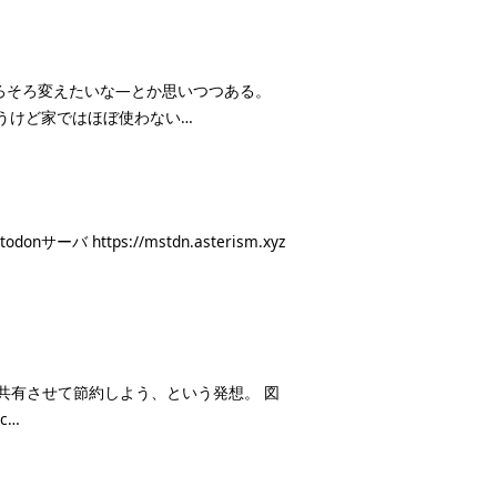
ろそろ変えたいな―とか思いつつある。
間は使うけど家ではほぼ使わない…
donサーバ https://mstdn.asterism.xyz
ソースを共有させて節約しよう、という発想。 図
c…