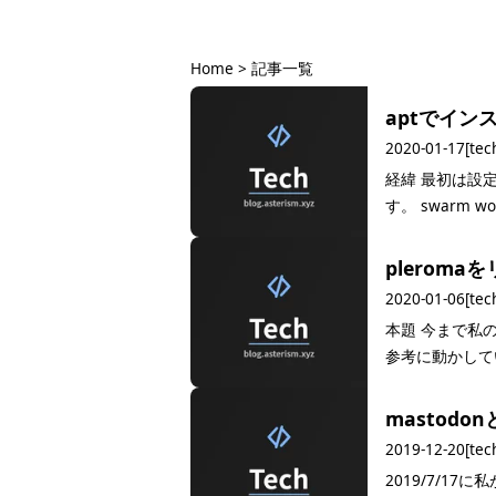
記事一覧
Home
>
記事一覧
aptでイン
2020-01-17
[tec
経緯 最初は設
す。 swarm wor
plerom
2020-01-06
[tec
本題 今まで私のpl
参考に動かしていまし
mastodo
2019-12-20
[tec
2019/7/17に