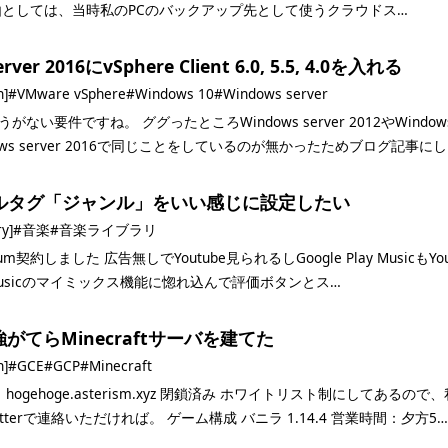
由としては、当時私のPCのバックアップ先として使うクラウドス…
rver 2016にvSphere Client 6.0, 5.5, 4.0を入れる
h]
#VMware vSphere
#Windows 10
#Windows server
がない要件ですね。 ググったところWindows server 2012やWin
ows server 2016で同じことをしているのが無かったためブログ記事に
ルタグ「ジャンル」をいい感じに設定したい
ry]
#音楽
#音楽ライブラリ
emium契約しました 広告無しでYoutube見られるしGoogle Play Music
e Musicのマイミックス機能に惚れ込んで評価ボタンとス…
強がてらMinecraftサーバを建てた
h]
#GCE
#GCP
#Minecraft
 hogehoge.asterism.xyz 閉鎖済み ホワイトリスト制にしてあ
twitterで連絡いただければ。 ゲーム構成 バニラ 1.14.4 営業時間：夕方5…