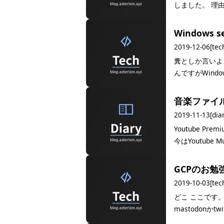
しました。 理
Windows se
2019-12-06
[tec
糞としか言いよう
んですがWind
音楽ファイ
2019-11-13
[dia
Youtube Pr
今はYoutub
GCPのお勉
2019-10-03
[tec
どこ ここです。
mastodonか