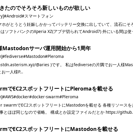
d7飽きたのでそろそろ新しいものが欲しい
ry]
#Android
#スマートフォン
マホがとうとう妊娠しかかってバッテリー交換に出していて、流石にそ
はソフトバンクのXperia XZ(アプデ切られてAndroid7) 外にいる
Mastodonサーバ運用開始から1周年
h]
#fediverse
#Mastodon
#Pleroma
://mstdn.asterism.xyz/@aries )です。 私はfediverseの片隅でお一人様Masto
)とお一人様P…
swarmでEC2スポットフリートにPleromaを載せる
h]
#AWS
#docker
#docker-swarm
#Pleroma
cker swarmでEC2スポットフリートにMastodonを載せる 各種リ
ほぼ同じなので省略。 構成とか設定ファイルだとか https://github.
swarmでEC2スポットフリートにMastodonを載せる