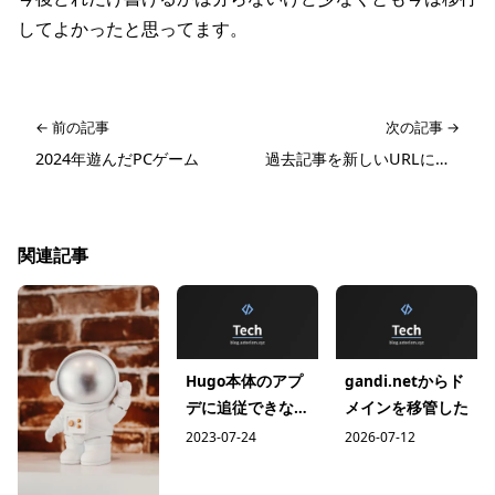
してよかったと思ってます。
← 前の記事
次の記事 →
2024年遊んだPCゲーム
過去記事を新しいURLにリダイレクト
関連記事
Hugo本体のアプ
gandi.netからド
デに追従できない
メインを移管した
って話
2023-07-24
2026-07-12