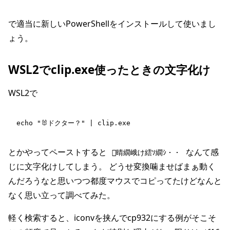
で適当に新しいPowerShellをインストールして使いまし
ょう。
WSL2でclip.exe使ったときの文字化け
WSL2で
echo "🐰ドクター？" | clip.exe
とかやってペーストすると
なんて感
晴繝峨け繧ｿ繝ｼ・・
じに文字化けしてしまう。 どうせ変換噛ませばまぁ動く
んだろうなと思いつつ都度マウスでコピってたけどなんと
なく思い立って調べてみた。
軽く検索すると、iconvを挟んでcp932にする例がそこそ